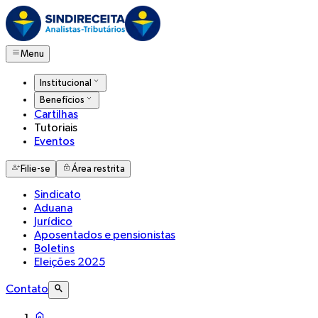
Menu
Institucional
Benefícios
Cartilhas
Tutoriais
Eventos
Filie-se
Área restrita
Sindicato
Aduana
Jurídico
Aposentados e pensionistas
Boletins
Eleições 2025
Contato