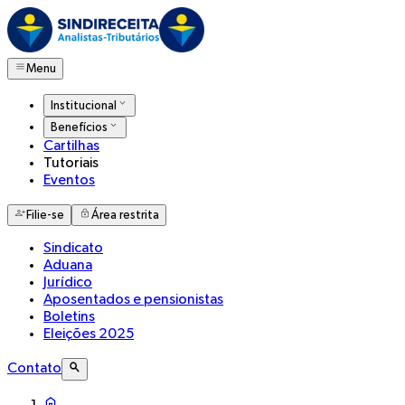
Menu
Institucional
Benefícios
Cartilhas
Tutoriais
Eventos
Filie-se
Área restrita
Sindicato
Aduana
Jurídico
Aposentados e pensionistas
Boletins
Eleições 2025
Contato