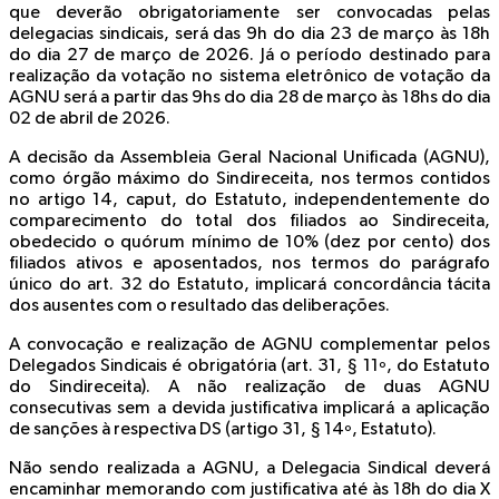
que deverão obrigatoriamente ser convocadas pelas
delegacias sindicais, será das 9h do dia 23 de março às 18h
do dia 27 de março de 2026. Já o
período destinado para
realização da votação
no sistema eletrônico de votação da
AGNU será a partir das 9hs do dia 28 de março às 18hs do dia
02 de abril de 2026.
A decisão da Assembleia Geral Nacional Unificada (AGNU),
como órgão máximo do Sindireceita, nos termos contidos
no artigo 14, caput, do Estatuto, independentemente do
comparecimento do total dos filiados ao Sindireceita,
obedecido o quórum mínimo de 10% (dez por cento) dos
filiados ativos e aposentados, nos termos do parágrafo
único do art. 32 do Estatuto, implicará concordância tácita
dos ausentes com o resultado das deliberações.
A convocação e realização de AGNU complementar pelos
Delegados Sindicais é obrigatória (art. 31, § 11º, do Estatuto
do Sindireceita). A não realização de duas AGNU
consecutivas sem a devida justificativa implicará a aplicação
de sanções à respectiva DS (artigo 31, § 14º, Estatuto).
Não sendo realizada a AGNU, a Delegacia Sindical deverá
encaminhar memorando com justificativa até às 18h do dia X