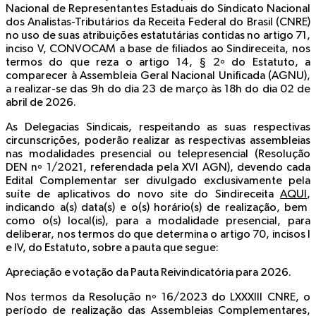
Nacional de Representantes Estaduais do Sindicato Nacional
dos Analistas-Tributários da Receita Federal do Brasil (CNRE)
no uso de suas atribuições estatutárias contidas no artigo 71,
inciso V, CONVOCAM a base de filiados ao Sindireceita, nos
termos do que reza o artigo 14, § 2º do Estatuto, a
comparecer à Assembleia Geral Nacional Unificada (AGNU),
a realizar-se das
9h do dia 23 de março às 18h do dia 02 de
abril de 2026.
As Delegacias Sindicais, respeitando as suas respectivas
circunscrições, poderão realizar as respectivas assembleias
nas modalidades presencial ou telepresencial (Resolução
DEN nº 1/2021, referendada pela XVI AGN), devendo cada
Edital Complementar ser divulgado exclusivamente pela
suíte de aplicativos do novo site do Sindireceita
AQUI
,
indicando a(s) data(s) e o(s) horário(s) de realização, bem
como o(s) local(is), para a modalidade presencial, para
deliberar, nos termos do que determina o artigo 70, incisos I
e IV, do Estatuto, sobre a pauta que segue:
Apreciação e votação da Pauta Reivindicatória para 2026.
Nos termos da Resolução nº 16/2023 do LXXXIII CNRE, o
período de realização das Assembleias Complementares
,