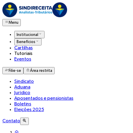
Menu
Institucional
Benefícios
Cartilhas
Tutoriais
Eventos
Filie-se
Área restrita
Sindicato
Aduana
Jurídico
Aposentados e pensionistas
Boletins
Eleições 2025
Contato