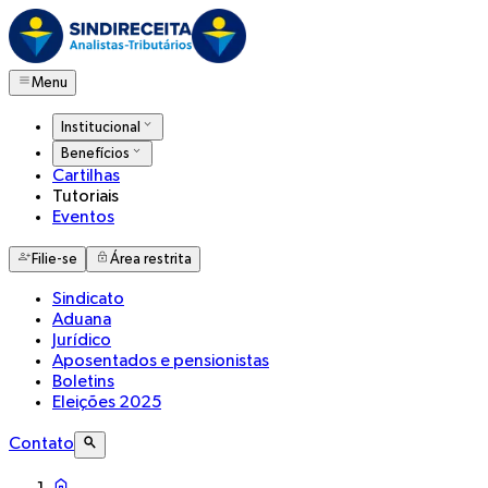
Menu
Institucional
Benefícios
Cartilhas
Tutoriais
Eventos
Filie-se
Área restrita
Sindicato
Aduana
Jurídico
Aposentados e pensionistas
Boletins
Eleições 2025
Contato