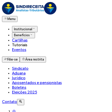
Menu
Institucional
Benefícios
Cartilhas
Tutoriais
Eventos
Filie-se
Área restrita
Sindicato
Aduana
Jurídico
Aposentados e pensionistas
Boletins
Eleições 2025
Contato