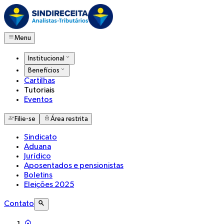
Menu
Institucional
Benefícios
Cartilhas
Tutoriais
Eventos
Filie-se
Área restrita
Sindicato
Aduana
Jurídico
Aposentados e pensionistas
Boletins
Eleições 2025
Contato