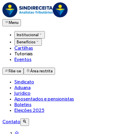
Menu
Institucional
Benefícios
Cartilhas
Tutoriais
Eventos
Filie-se
Área restrita
Sindicato
Aduana
Jurídico
Aposentados e pensionistas
Boletins
Eleições 2025
Contato