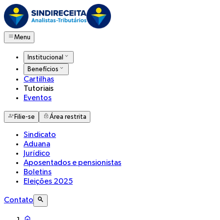
Menu
Institucional
Benefícios
Cartilhas
Tutoriais
Eventos
Filie-se
Área restrita
Sindicato
Aduana
Jurídico
Aposentados e pensionistas
Boletins
Eleições 2025
Contato