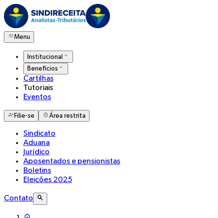
Menu
Institucional
Benefícios
Cartilhas
Tutoriais
Eventos
Filie-se
Área restrita
Sindicato
Aduana
Jurídico
Aposentados e pensionistas
Boletins
Eleições 2025
Contato