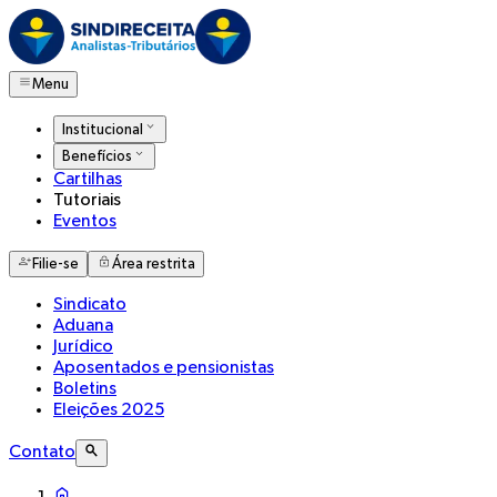
Menu
Institucional
Benefícios
Cartilhas
Tutoriais
Eventos
Filie-se
Área restrita
Sindicato
Aduana
Jurídico
Aposentados e pensionistas
Boletins
Eleições 2025
Contato