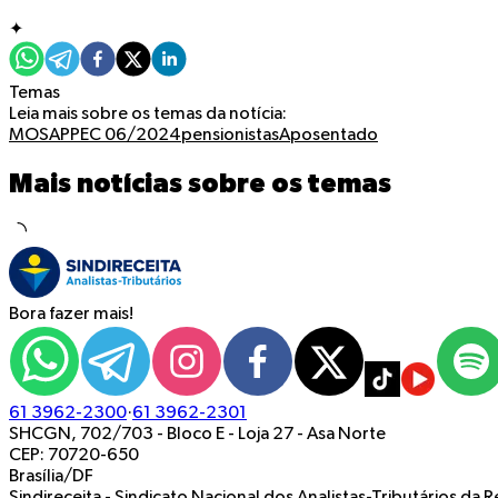
✦
Temas
Leia mais sobre os temas da notícia:
MOSAP
PEC 06/2024
pensionistas
Aposentado
Mais notícias sobre os temas
Bora fazer mais!
61 3962-2300
·
61 3962-2301
SHCGN, 702/703 - Bloco E - Loja 27
-
Asa Norte
CEP: 70720-650
Brasília/DF