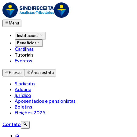
Menu
Institucional
Benefícios
Cartilhas
Tutoriais
Eventos
Filie-se
Área restrita
Sindicato
Aduana
Jurídico
Aposentados e pensionistas
Boletins
Eleições 2025
Contato