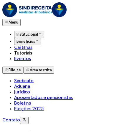
Menu
Institucional
Benefícios
Cartilhas
Tutoriais
Eventos
Filie-se
Área restrita
Sindicato
Aduana
Jurídico
Aposentados e pensionistas
Boletins
Eleições 2025
Contato