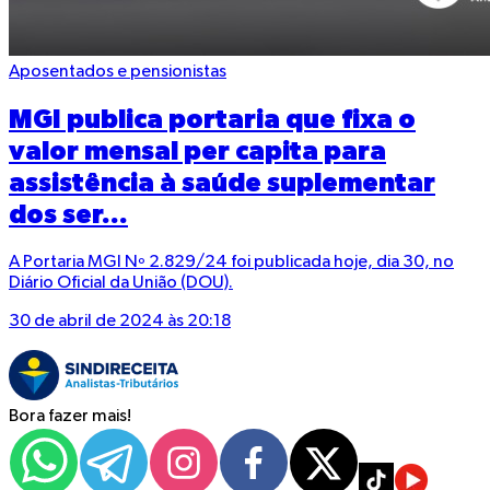
Aposentados e pensionistas
MGI publica portaria que fixa o
valor mensal per capita para
assistência à saúde suplementar
dos ser...
A Portaria MGI Nº 2.829/24 foi publicada hoje, dia 30, no
Diário Oficial da União (DOU).
30 de abril de 2024 às 20:18
Bora fazer mais!