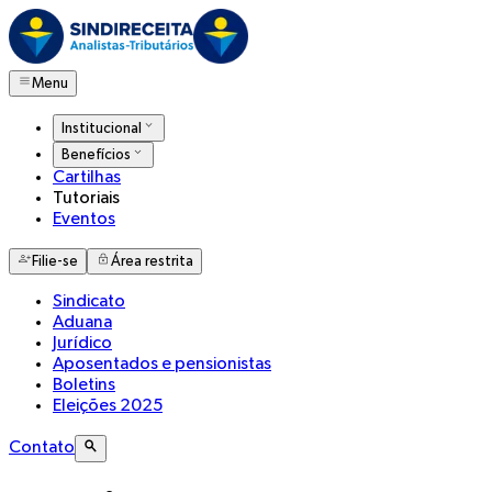
Menu
Institucional
Benefícios
Cartilhas
Tutoriais
Eventos
Filie-se
Área restrita
Sindicato
Aduana
Jurídico
Aposentados e pensionistas
Boletins
Eleições 2025
Contato