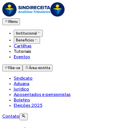
Menu
Institucional
Benefícios
Cartilhas
Tutoriais
Eventos
Filie-se
Área restrita
Sindicato
Aduana
Jurídico
Aposentados e pensionistas
Boletins
Eleições 2025
Contato