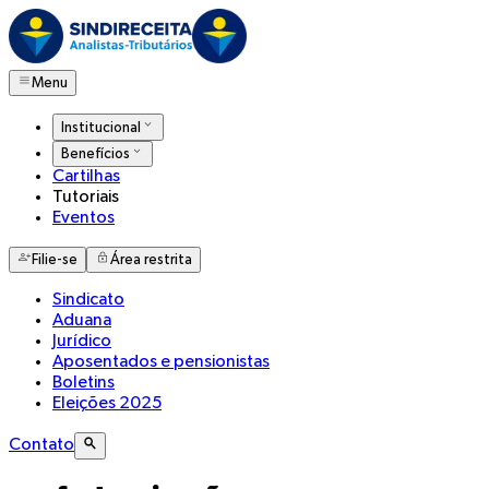
Menu
Institucional
Benefícios
Cartilhas
Tutoriais
Eventos
Filie-se
Área restrita
Sindicato
Aduana
Jurídico
Aposentados e pensionistas
Boletins
Eleições 2025
Contato