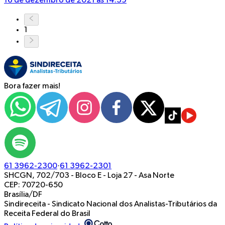
16 de dezembro de 2021 às 14:39
1
Bora fazer mais!
61 3962-2300
·
61 3962-2301
SHCGN, 702/703 - Bloco E - Loja 27
-
Asa Norte
CEP: 70720-650
Brasília/DF
Sindireceita - Sindicato Nacional dos Analistas-Tributários da
Receita Federal do Brasil