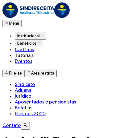
Menu
Institucional
Benefícios
Cartilhas
Tutoriais
Eventos
Filie-se
Área restrita
Sindicato
Aduana
Jurídico
Aposentados e pensionistas
Boletins
Eleições 2025
Contato