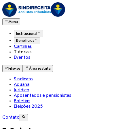
Menu
Institucional
Benefícios
Cartilhas
Tutoriais
Eventos
Filie-se
Área restrita
Sindicato
Aduana
Jurídico
Aposentados e pensionistas
Boletins
Eleições 2025
Contato