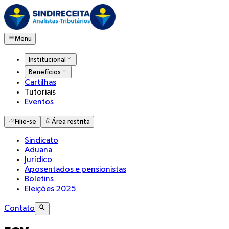
Menu
Institucional
Benefícios
Cartilhas
Tutoriais
Eventos
Filie-se
Área restrita
Sindicato
Aduana
Jurídico
Aposentados e pensionistas
Boletins
Eleições 2025
Contato