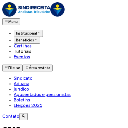
Menu
Institucional
Benefícios
Cartilhas
Tutoriais
Eventos
Filie-se
Área restrita
Sindicato
Aduana
Jurídico
Aposentados e pensionistas
Boletins
Eleições 2025
Contato