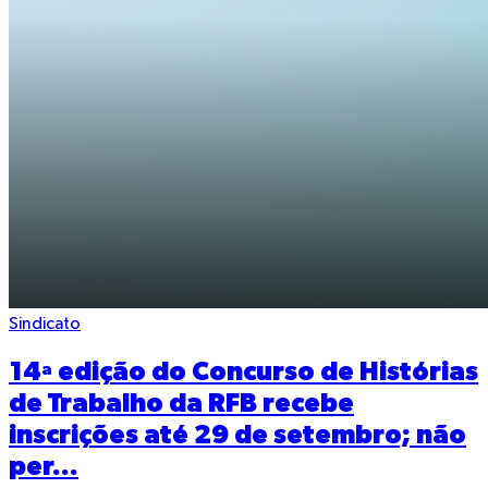
Sindicato
14ª edição do Concurso de Histórias
de Trabalho da RFB recebe
inscrições até 29 de setembro; não
per...