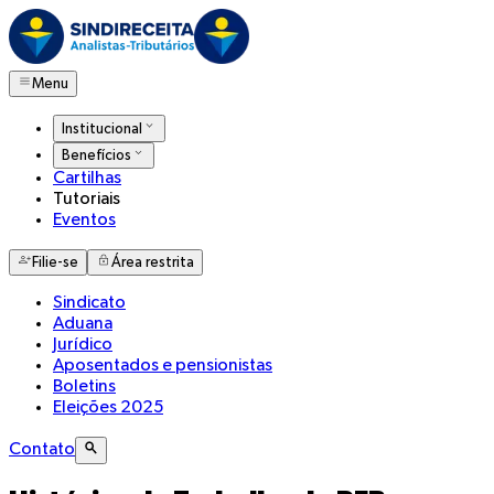
Menu
Institucional
Benefícios
Cartilhas
Tutoriais
Eventos
Filie-se
Área restrita
Sindicato
Aduana
Jurídico
Aposentados e pensionistas
Boletins
Eleições 2025
Contato