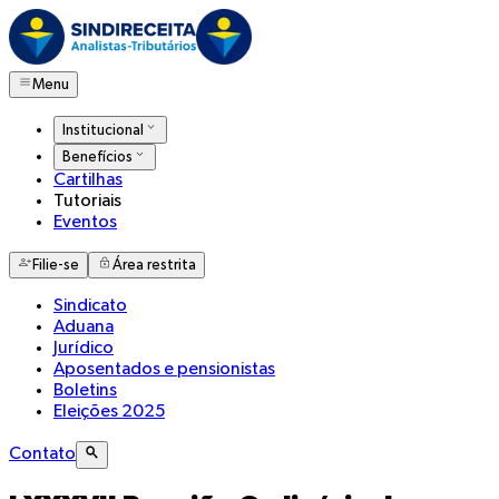
Menu
Institucional
Benefícios
Cartilhas
Tutoriais
Eventos
Filie-se
Área restrita
Sindicato
Aduana
Jurídico
Aposentados e pensionistas
Boletins
Eleições 2025
Contato