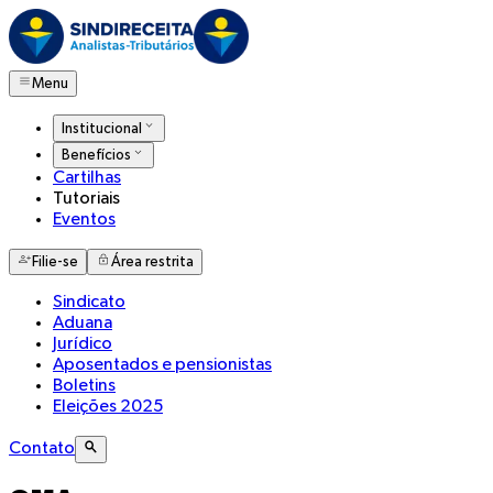
Menu
Institucional
Benefícios
Cartilhas
Tutoriais
Eventos
Filie-se
Área restrita
Sindicato
Aduana
Jurídico
Aposentados e pensionistas
Boletins
Eleições 2025
Contato