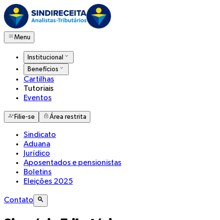
Menu
Institucional
Benefícios
Cartilhas
Tutoriais
Eventos
Filie-se
Área restrita
Sindicato
Aduana
Jurídico
Aposentados e pensionistas
Boletins
Eleições 2025
Contato