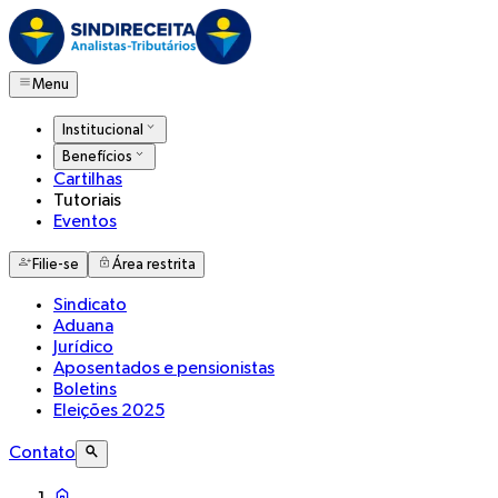
Menu
Institucional
Benefícios
Cartilhas
Tutoriais
Eventos
Filie-se
Área restrita
Sindicato
Aduana
Jurídico
Aposentados e pensionistas
Boletins
Eleições 2025
Contato