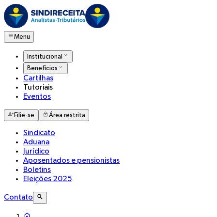
Menu
Institucional
Benefícios
Cartilhas
Tutoriais
Eventos
Filie-se
Área restrita
Sindicato
Aduana
Jurídico
Aposentados e pensionistas
Boletins
Eleições 2025
Contato