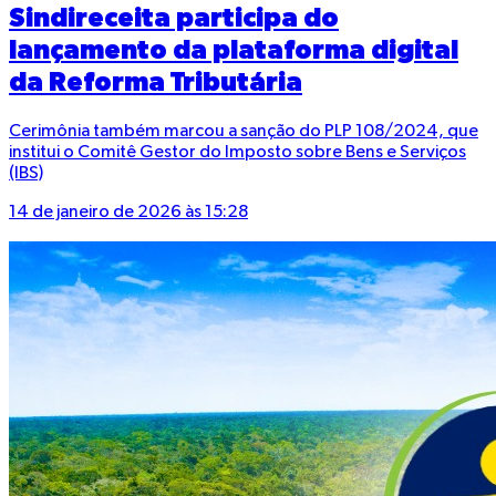
Sindireceita participa do
lançamento da plataforma digital
da Reforma Tributária
Cerimônia também marcou a sanção do PLP 108/2024, que
institui o Comitê Gestor do Imposto sobre Bens e Serviços
(IBS)
14 de janeiro de 2026 às 15:28