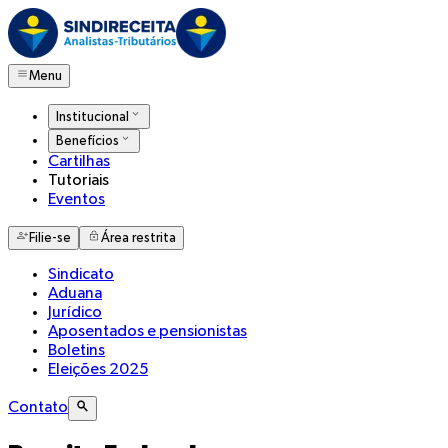
Menu
Institucional
Benefícios
Cartilhas
Tutoriais
Eventos
Filie-se
Área restrita
Sindicato
Aduana
Jurídico
Aposentados e pensionistas
Boletins
Eleições 2025
Contato