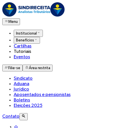
Menu
Institucional
Benefícios
Cartilhas
Tutoriais
Eventos
Filie-se
Área restrita
Sindicato
Aduana
Jurídico
Aposentados e pensionistas
Boletins
Eleições 2025
Contato