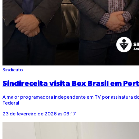
Sindicato
Sindireceita visita Box Brasil em Por
A maior programadora independente em TV por assinatura do Bra
Federal
23 de fevereiro de 2026 às 09:17