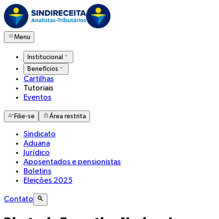
Menu
Institucional
Benefícios
Cartilhas
Tutoriais
Eventos
Filie-se
Área restrita
Sindicato
Aduana
Jurídico
Aposentados e pensionistas
Boletins
Eleições 2025
Contato