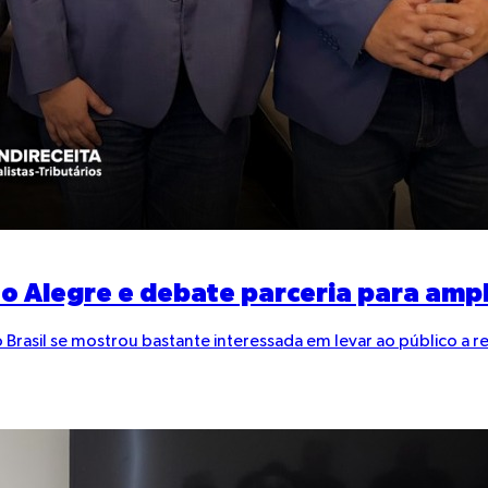
to Alegre e debate parceria para ampli
sil se mostrou bastante interessada em levar ao público a real