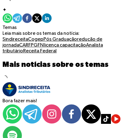
✦
Temas
Leia mais sobre os temas da notícia:
Sindireceita
Cogep
Pós Graduação
redução de
jornada
CARF
PGFN
licença capacitação
Analista
tributário
Receita Federal
Mais notícias sobre os temas
Bora fazer mais!