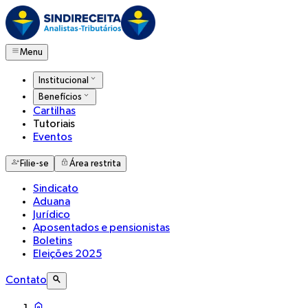
Menu
Institucional
Benefícios
Cartilhas
Tutoriais
Eventos
Filie-se
Área restrita
Sindicato
Aduana
Jurídico
Aposentados e pensionistas
Boletins
Eleições 2025
Contato