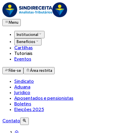
Menu
Institucional
Benefícios
Cartilhas
Tutoriais
Eventos
Filie-se
Área restrita
Sindicato
Aduana
Jurídico
Aposentados e pensionistas
Boletins
Eleições 2025
Contato