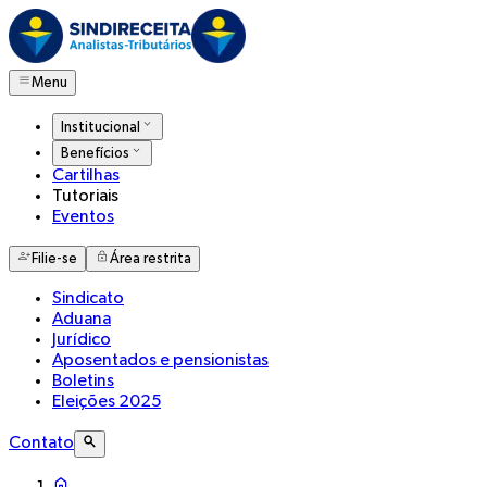
Menu
Institucional
Benefícios
Cartilhas
Tutoriais
Eventos
Filie-se
Área restrita
Sindicato
Aduana
Jurídico
Aposentados e pensionistas
Boletins
Eleições 2025
Contato