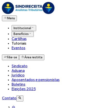
Menu
Institucional
Benefícios
Cartilhas
Tutoriais
Eventos
Filie-se
Área restrita
Sindicato
Aduana
Jurídico
Aposentados e pensionistas
Boletins
Eleições 2025
Contato