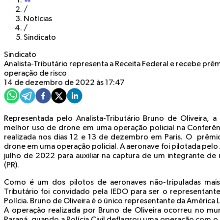
/
Notícias
/
Sindicato
Sindicato
Analista-Tributário representa a Receita Federal e recebe prê
operação de risco
14 de dezembro de 2022 às 17:47
Representada pelo Analista-Tributário Bruno de Oliveira, 
melhor uso de drone em uma operação policial na Conferên
realizada nos dias 12 e 13 de dezembro em Paris. O prêmi
drone em uma operação policial. A aeronave foi pilotada pelo 
julho de 2022 para auxiliar na captura de um integrante de
(PR).
Como é um dos pilotos de aeronaves não-tripuladas mais e
Tributário foi convidado pela IEDO para ser o representa
Polícia. Bruno de Oliveira é o único representante da América 
A operação realizada por Bruno de Oliveira ocorreu no mu
Paraná, quando a Polícia Civil deflagrou uma operação com o