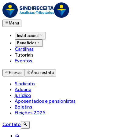
Menu
Institucional
Benefícios
Cartilhas
Tutoriais
Eventos
Filie-se
Área restrita
Sindicato
Aduana
Jurídico
Aposentados e pensionistas
Boletins
Eleições 2025
Contato