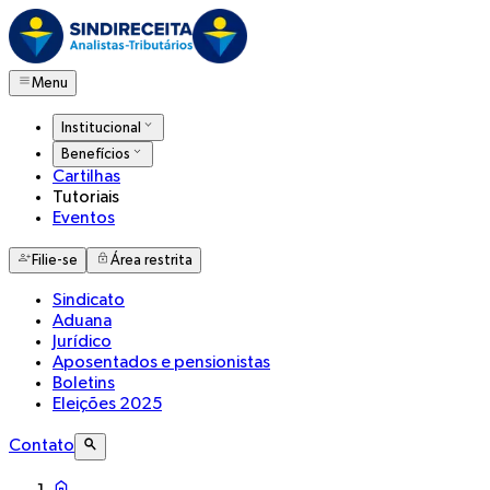
Menu
Institucional
Benefícios
Cartilhas
Tutoriais
Eventos
Filie-se
Área restrita
Sindicato
Aduana
Jurídico
Aposentados e pensionistas
Boletins
Eleições 2025
Contato