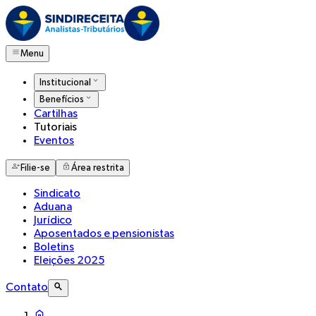
Menu
Institucional
Benefícios
Cartilhas
Tutoriais
Eventos
Filie-se
Área restrita
Sindicato
Aduana
Jurídico
Aposentados e pensionistas
Boletins
Eleições 2025
Contato