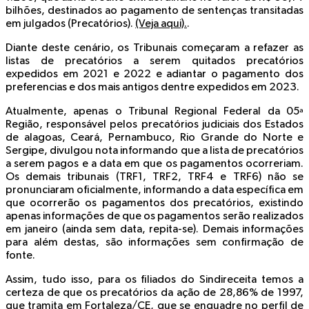
bilhões, destinados ao pagamento de sentenças transitadas
em julgados (Precatórios).
(Veja aqui).
.
Diante deste cenário, os Tribunais começaram a refazer as
listas de precatórios a serem quitados precatórios
expedidos em 2021 e 2022 e adiantar o pagamento dos
preferencias e dos mais antigos dentre expedidos em 2023.
Atualmente, apenas o Tribunal Regional Federal da 05ª
Região, responsável pelos precatórios judiciais dos Estados
de alagoas, Ceará, Pernambuco, Rio Grande do Norte e
Sergipe, divulgou nota informando que a lista de precatórios
a serem pagos e a data em que os pagamentos ocorreriam.
Os demais tribunais (TRF1, TRF2, TRF4 e TRF6) não se
pronunciaram oficialmente, informando a data específica em
que ocorrerão os pagamentos dos precatórios, existindo
apenas informações de que os pagamentos serão realizados
em janeiro (ainda sem data, repita-se). Demais informações
para além destas, são informações sem confirmação de
fonte.
Assim, tudo isso, para os filiados do Sindireceita temos a
certeza de que os precatórios da ação de 28,86% de 1997,
que tramita em Fortaleza/CE, que se enquadre no perfil de