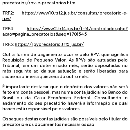
precatorios/rpv-e-precatorios.htm
TRF2:
https://www10.trf2.jus.br/consultas/precatorio-e-
rpv/
TRF4:
https://www2.trf4.jus.br/trf4/controlador.php?
acao=pagina_precatorios&seq=170|545
TRF5:
https://rpvprecatorio.trf5.jus.br/
Outra forma de pagamento ocorre pelo RPV, que significa
Requisição de Pequeno Valor. As RPVs são autuadas pelo
Tribunal, em um determinado mês, serão depositadas no
mês seguinte ao da sua autuação e serão liberadas para
saque na primeira quinzena do outro mês.
É importante destacar que o depósito dos valores não será
feito em conta pessoal, mas numa conta judicial no Banco do
Brasil ou da Caixa Econômica Federal. Consultando o
andamento do seu precatório haverá a informação de qual
banco está responsável pelos valores.
Os saques destas contas judiciais são possíveis pelo titular do
precatório e os documentos necessários são