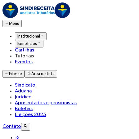
Menu
Institucional
Benefícios
Cartilhas
Tutoriais
Eventos
Filie-se
Área restrita
Sindicato
Aduana
Jurídico
Aposentados e pensionistas
Boletins
Eleições 2025
Contato