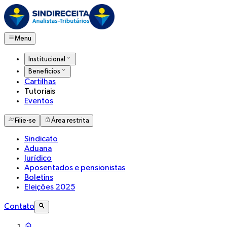
Menu
Institucional
Benefícios
Cartilhas
Tutoriais
Eventos
Filie-se
Área restrita
Sindicato
Aduana
Jurídico
Aposentados e pensionistas
Boletins
Eleições 2025
Contato