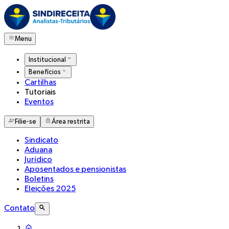
Menu
Institucional
Benefícios
Cartilhas
Tutoriais
Eventos
Filie-se
Área restrita
Sindicato
Aduana
Jurídico
Aposentados e pensionistas
Boletins
Eleições 2025
Contato