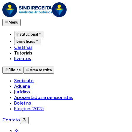
Menu
Institucional
Benefícios
Cartilhas
Tutoriais
Eventos
Filie-se
Área restrita
Sindicato
Aduana
Jurídico
Aposentados e pensionistas
Boletins
Eleições 2025
Contato