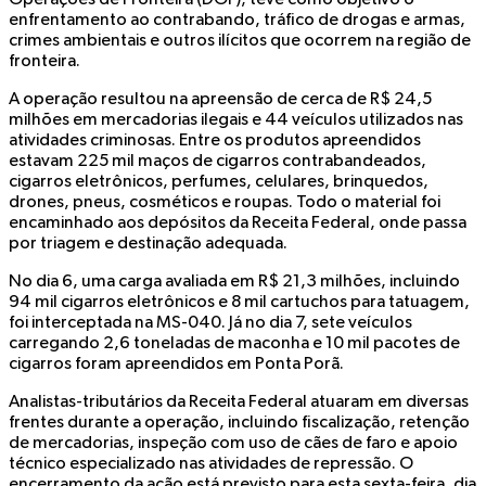
enfrentamento ao contrabando, tráfico de drogas e armas,
crimes ambientais e outros ilícitos que ocorrem na região de
fronteira.
A operação resultou na apreensão de cerca de R$ 24,5
milhões em mercadorias ilegais e 44 veículos utilizados nas
atividades criminosas. Entre os produtos apreendidos
estavam 225 mil maços de cigarros contrabandeados,
cigarros eletrônicos, perfumes, celulares, brinquedos,
drones, pneus, cosméticos e roupas. Todo o material foi
encaminhado aos depósitos da Receita Federal, onde passa
por triagem e destinação adequada.
No dia 6, uma carga avaliada em R$ 21,3 milhões, incluindo
94 mil cigarros eletrônicos e 8 mil cartuchos para tatuagem,
foi interceptada na MS-040. Já no dia 7, sete veículos
carregando 2,6 toneladas de maconha e 10 mil pacotes de
cigarros foram apreendidos em Ponta Porã.
Analistas-tributários da Receita Federal atuaram em diversas
frentes durante a operação, incluindo fiscalização, retenção
de mercadorias, inspeção com uso de cães de faro e apoio
técnico especializado nas atividades de repressão. O
encerramento da ação está previsto para esta sexta-feira, dia