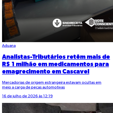
Aduana
Analistas-Tributários retêm mais de
R$ 1 milhão em medicamentos para
emagrecimento em Cascavel
Mercadorias de origem estrangeira estavam ocultas em
meio a carga de peças automotivas
16 de julho de 2026 às 12:19