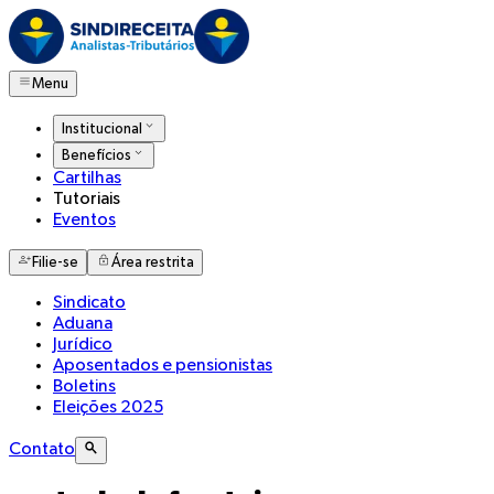
Menu
Institucional
Benefícios
Cartilhas
Tutoriais
Eventos
Filie-se
Área restrita
Sindicato
Aduana
Jurídico
Aposentados e pensionistas
Boletins
Eleições 2025
Contato