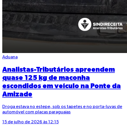
Aduana
Analistas-Tributários apreendem
quase 125 kg de maconha
escondidos em veículo na Ponte da
Amizade
Droga estava no estepe, sob os tapetes e no porta-luvas de
automóvel com placas paraguaias
15 de julho de 2026 às 12:15