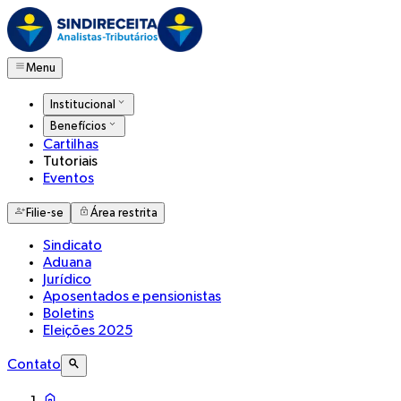
Menu
Institucional
Benefícios
Cartilhas
Tutoriais
Eventos
Filie-se
Área restrita
Sindicato
Aduana
Jurídico
Aposentados e pensionistas
Boletins
Eleições 2025
Contato