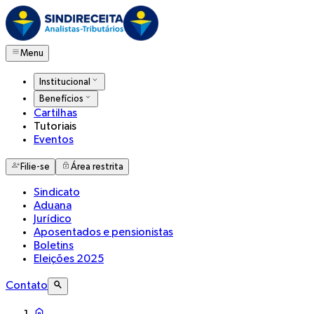
Menu
Institucional
Benefícios
Cartilhas
Tutoriais
Eventos
Filie-se
Área restrita
Sindicato
Aduana
Jurídico
Aposentados e pensionistas
Boletins
Eleições 2025
Contato