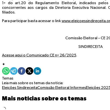
1º do art.20 do Regulamento Eleitoral, indicados pelos
concorrentes aos cargos da Diretoria Executiva Nacional.
filiados.
Para participar basta acessar o link
www.eleicoessindireceita.o
Comissão Eleitoral – CE 
SINDIRECEITA
Acesse aqui o Comunicado CE nº 26/2025
.
✦
Temas
Leia mais sobre os temas da notícia:
Eleições Sindireceita
Comissão Eleitoral
Informes
Eleições 202
Mais notícias sobre os temas