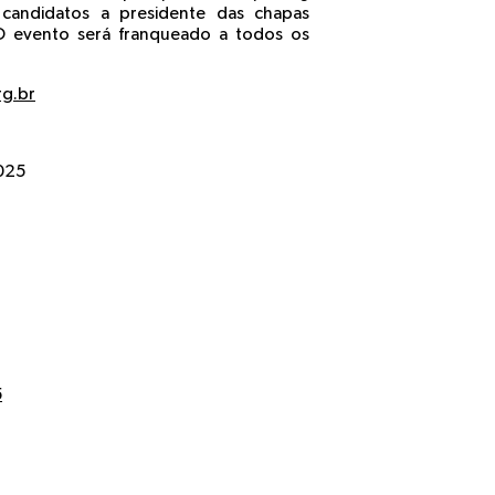
 candidatos a presidente das chapas
 O evento será franqueado a todos os
rg.br
2025
5