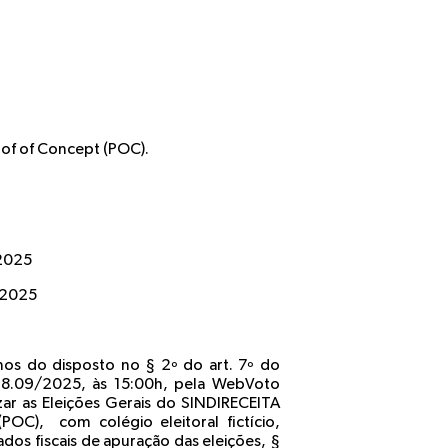
oof of Concept (POC).
2025
e 2025
os do disposto no § 2º do art. 7º do
a 18.09/2025, às 15:00h, pela WebVoto
zar as Eleições Gerais do SINDIRECEITA
(POC)
, com colégio eleitoral fictício,
dos fiscais de apuração das eleições, §