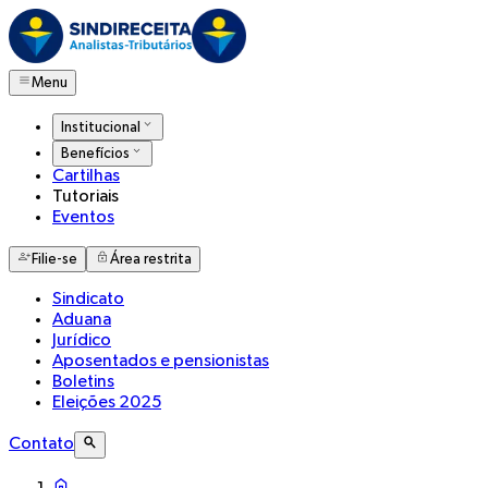
Menu
Institucional
Benefícios
Cartilhas
Tutoriais
Eventos
Filie-se
Área restrita
Sindicato
Aduana
Jurídico
Aposentados e pensionistas
Boletins
Eleições 2025
Contato