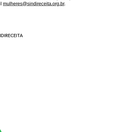
il
mulheres@sindireceita.org.br
.
DIRECEITA