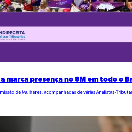
ta marca presença no 8M em todo o Br
missão de Mulheres, acompanhadas de várias Analistas-Tributári