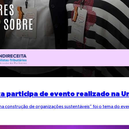
a participa de evento realizado na Un
a construção de organizações sustentáveis” foi o tema do eve