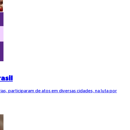
asil
as, participaram de atos em diversas cidades, na luta por