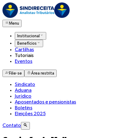
Menu
Institucional
Benefícios
Cartilhas
Tutoriais
Eventos
Filie-se
Área restrita
Sindicato
Aduana
Jurídico
Aposentados e pensionistas
Boletins
Eleições 2025
Contato