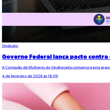
Sindicato
Governo Federal lança pacto contra o
A Comissão de Mulheres do Sindireceita comemora esta grande 
4 de fevereiro de 2026 às 16:09