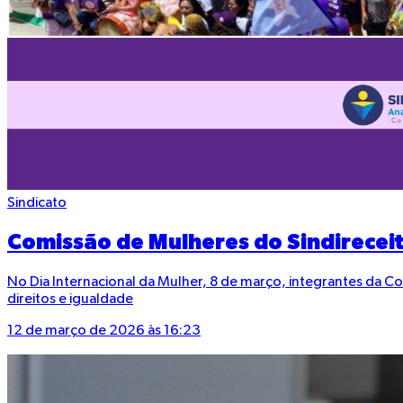
Sindicato
Comissão de Mulheres do Sindirecei
No Dia Internacional da Mulher, 8 de março, integrantes da Co
direitos e igualdade
12 de março de 2026 às 16:23