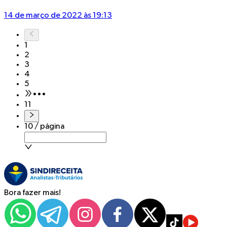
14 de março de 2022 às 19:13
1
2
3
4
5
•••
11
10 / página
Bora fazer mais!