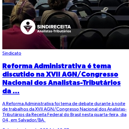
Sindicato
Reforma Administrativa é tema
discutido na XVII AGN/Congresso
Nacional dos Analistas-Tributários
da ...
A Reforma Administrativa foi tema de debate durante à noite
de trabalhos da XVII AGN/Congresso Nacional dos Analistas-
Tributários da Receita Federal do Brasil nesta quarta-feira, dia
04, em Salvador/BA.