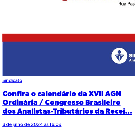
Sindicato
Confira o calendário da XVII AGN
Ordinária / Congresso Brasileiro
dos Analistas-Tributários da Recei...
8 de julho de 2024 às 18:09