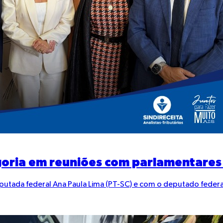
egoria em reuniões com parlamentares 
eputada federal Ana Paula Lima (PT-SC) e com o deputado federa