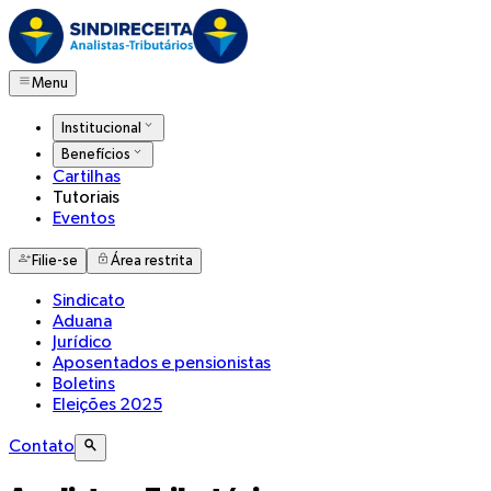
Menu
Institucional
Benefícios
Cartilhas
Tutoriais
Eventos
Filie-se
Área restrita
Sindicato
Aduana
Jurídico
Aposentados e pensionistas
Boletins
Eleições 2025
Contato