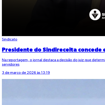
Sindicato
Presidente do Sindireceita concede e
Na reportagem, o jornal destaca a decisão do juiz que determ
servidores
3 de março de 2026 às 13:19