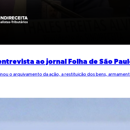
ntrevista ao jornal Folha de São Pau
inou o arquivamento da ação, a restituição dos bens, armament