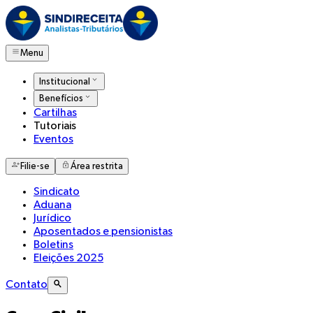
Menu
Institucional
Benefícios
Cartilhas
Tutoriais
Eventos
Filie-se
Área restrita
Sindicato
Aduana
Jurídico
Aposentados e pensionistas
Boletins
Eleições 2025
Contato