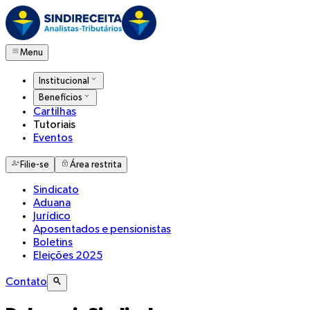
Menu
Institucional
Benefícios
Cartilhas
Tutoriais
Eventos
Filie-se
Área restrita
Sindicato
Aduana
Jurídico
Aposentados e pensionistas
Boletins
Eleições 2025
Contato